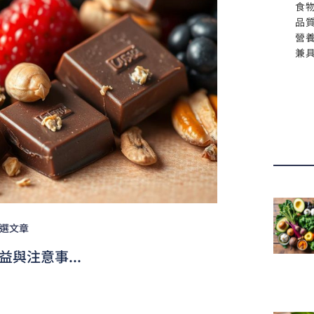
食
品
營
兼
選文章
與注意事...