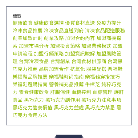
標籤
健康飲食
健康飲食選擇
優質食材直送
免疫力提升
冷凍食品推薦
冷凍食品直送到府
冷凍食品配送服務
創業加盟計劃
創業攻略
加盟合約內容
加盟商機探
索
加盟市場分析
加盟投資策略
加盟業務模式
加盟
申請流程
加盟行銷策略
加盟資訊瞭解
加盟風險管
理
台灣冷凍食品
台灣創業
台灣食材供應商
台灣黑
巧克力推薦
品牌加盟合作
抗氧化
服裝配搭
樂福鞋
樂福鞋品牌推薦
樂福鞋時尚指南
樂福鞋穿搭技巧
樂福鞋選購指南
營養補充品推薦
牛樟芝
純粹巧克
力
素食健康飲食
肝臟保健
血糖控制
血糖管理
護肝
食品
黑巧克力
黑巧克力副作用
黑巧克力注意事項
黑巧克力營養價值
黑巧克力益處
黑巧克力禁忌
黑
巧克力食用方法