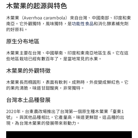
木鱉果的起源與特色
木鱉果（Averrhoa carambola）來自台灣、中國南部、印度和東
南亞。它外觀獨特，風味獨特，是
功能性食品
和消化酵素補充劑
的好原料。
原生分布地區
木鱉果主要在台灣、中國華南、印度和東南亞地區生長。它在這
些地區栽培已經有數百年了，是當地常見的水果。
木鱉果的外觀特徵
木鱉果長而橢圓形，表面有軟刺。成熟時，外皮變成鮮紅色。它
的果肉清脆，味道甘甜酸爽，非常獨特。
台灣本土品種發展
2020年，台東農改場推出了台灣第一個原生種木鱉果「臺東1
號」。與其他品種相比，它產量高，味道更鮮甜。這品種的出
現，為台灣木鱉果的發展帶來新動力。