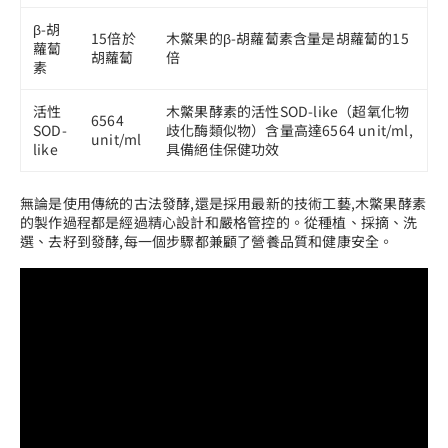
β-胡
15倍於
木鱉果的β-胡蘿蔔素含量是胡蘿蔔的15
蘿蔔
胡蘿蔔
倍
素
活性
木鱉果酵素的活性SOD-like（超氧化物
6564
SOD-
歧化酶類似物）含量高達6564 unit/ml,
unit/ml
like
具備絕佳保健功效
無論是使用傳統的古法發酵,還是採用最新的技術工藝,木鱉果酵素
的製作過程都是經過精心設計和嚴格管控的。從種植、採摘、洗
選、去籽到發酵,每一個步驟都兼顧了營養品質和健康安全。