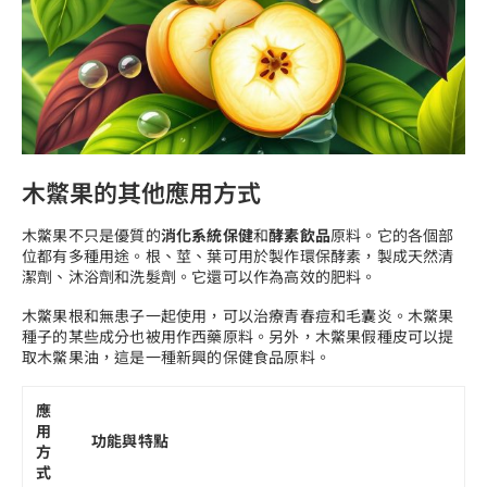
木鱉果的其他應用方式
木鱉果不只是優質的
消化系統保健
和
酵素飲品
原料。它的各個部
位都有多種用途。根、莖、葉可用於製作環保酵素，製成天然清
潔劑、沐浴劑和洗髮劑。它還可以作為高效的肥料。
木鱉果根和無患子一起使用，可以治療青春痘和毛囊炎。木鱉果
種子的某些成分也被用作西藥原料。另外，木鱉果假種皮可以提
取木鱉果油，這是一種新興的保健食品原料。
應
用
功能與特點
方
式