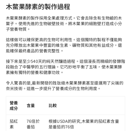
木鱉果酵素的製作過程
木鱉果酵素的製作採用全果處理方式。它會去除含有生物鹼的木
鱉子。使用先進的生物破壁技術，將木鱉果的細胞壁打造成小分
子營養物質。
這樣做可以確保更高的生物可利用性。這個獨特的製程不僅能夠
充分釋放出木鱉果中豐富的維生素、礦物質和其他有益成分，還
能確保最終產品的營養完整性。
接下來是至少540天的純天然釀造過程。這個漫長而精細的發酵階
段融合了中醫學的五行理論。它巧妙地平衡了五味，使木鱉果酵
素擁有獨特的營養和健康功效。
令人驚喜的是,最新開發的胜肽級木鱉果酵素甚至還運用了尖端的
奈米技術。這進一步提升了營養成分的生物利用度。
營養
含量
比較
成分
茄紅
76倍於
根據USDA的研究,木鱉果的茄紅素含量
素
番茄
是番茄的76倍