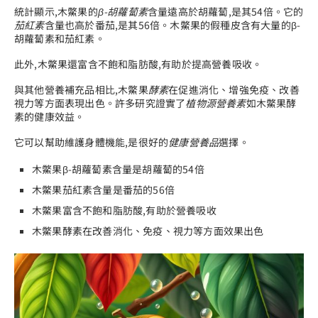
統計顯示,木鱉果的
β-胡蘿蔔素
含量遠高於胡蘿蔔,是其54倍。它的
茄紅素
含量也高於番茄,是其56倍。木鱉果的假種皮含有大量的β-
胡蘿蔔素和茄紅素。
此外,木鱉果還富含不飽和脂肪酸,有助於提高營養吸收。
與其他營養補充品相比,木鱉果
酵素
在促進消化、增強免疫、改善
視力等方面表現出色。許多研究證實了
植物源營養素
如木鱉果酵
素的健康效益。
它可以幫助維護身體機能,是很好的
健康營養品
選擇。
木鱉果β-胡蘿蔔素含量是胡蘿蔔的54倍
木鱉果茄紅素含量是番茄的56倍
木鱉果富含不飽和脂肪酸,有助於營養吸收
木鱉果酵素在改善消化、免疫、視力等方面效果出色