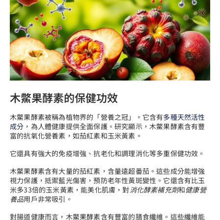
木鱉果酵素的保健功效
木鱉果酵素被稱為植物界的「營養之冠」。它含有
多種天然活性
成分
，為人體健康提供全面保護。研究顯示，木鱉果酵素含有豐
富的抗氧化營養素，如茄紅素和玉米黃素。
它還具有強大的免疫增強、抗老化和調理消化等多重保健功效。
木鱉果酵素含有大量的茄紅素，含量遠超番茄。這些成分能增強
視力保護，抵禦藍光傷害，預防老年性黃斑變性。它還含有比玉
米多33倍的玉米黃素，能美化肌膚，對
消化酵素補充劑
和
健康營
養品
用戶非常吸引。
對腸道健康而言，木鱉果酵素含有豐富的膳食纖維。這些纖維能