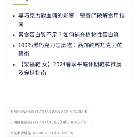
黑巧克力對血糖的影響：營養師破解食用指
南
素食蛋白質不足？如何補充植物性蛋白質
100%黑巧克力怎麼吃：品嚐純粹巧克力的
藝術
【樂福鞋 女】2024春季平底休閒鞋款推薦
及穿搭指南
天然保健品推薦 (TIĀNRÁN BǍOJIÀNPǏN TUĪJIÀN)
天然酵素補充品 (TIĀNRÁN JIÙSÙ BǓCHŌNG PǏN)
木鱉果保健品 (MÙ BIÌ GUÓ BǍOJIÀNPǏN)