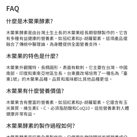
FAQ
什麼是木鱉果酵素?
木鱉果酵素是由台灣土生土長的木鱉果經長期發酵製作的。它含
有多種有益健康的營養素，如茄紅素和β-胡蘿蔔素。這項產品還
融合了傳統中醫理論，為身體提供全面營養支持。
木鱉果的特色是什麼?
木鱉果外觀獨特，長橢圓形，表面有軟刺。它主要在台灣、中國
南部、印度和東南亞地區生長。台東農改場培育了一種名為「臺
東1號」的木鱉果品種，品質和風味都比其他品種更佳。
木鱉果有什麼營養價值?
木鱉果含有豐富的營養素，如茄紅素和β-胡蘿蔔素。它還含有玉
米黃質、維生素E、C、必須脂肪酸和CoQ10。這些營養素對人體
健康非常有益。
木鱉果酵素的製作過程如何?
木鱉果酵素是採用全果製作的。它使用生物破壁技術將營養成分