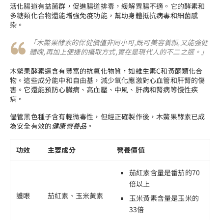
活化腸道有益菌群，促進腸道排毒，緩解胃腸不適。它的酵素和
多糖類化合物還能增強免疫功能，幫助身體抵抗病毒和細菌感
染。
「木鱉果酵素的保健價值非同小可,既可美容養顏,又能強健
體魄,再加上便捷的攝取方式,實在是現代人的不二之選。」
木鱉果酵素還含有豐富的抗氧化物質，如維生素C和黃酮類化合
物。這些成分能中和自由基，減少氧化應激對心血管和肝腎的傷
害。它還能預防心臟病、高血壓、中風、肝病和腎病等慢性疾
病。
儘管黑色種子含有輕微毒性，但經正確製作後，木鱉果酵素已成
為安全有效的
健康營養品
。
功效
主要成分
營養價值
茄紅素含量是番茄的70
倍以上
護眼
茄紅素、玉米黃素
玉米黃素含量是玉米的
33倍