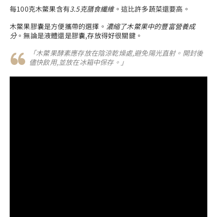
每100克木鱉果含有
3.5克膳食纖維
。這比許多蔬菜還要高。
木鱉果膠囊是方便攜帶的選擇。
濃縮了木鱉果中的豐富營養成
分
。無論是液體還是膠囊,存放得好很關鍵。
「木鱉果酵素應存放在陰涼乾燥處,避免陽光直射。開封後
儘快飲用,並放在冰箱中保存。」