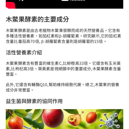
木鱉果酵素的主要成分
木鱉果酵素是由古老植物木鱉果發酵而成的天然營養品。它含有
多種活性營養素，如茄紅素和β-胡蘿蔔素。研究顯示,它的茄紅素
含量比番茄高70倍, β-胡蘿蔔素含量則是胡蘿蔔的15倍。
活性營養素介紹
木鱉果酵素含有豐富的維生素C,比柳橙高33倍。它還含有玉米黃
素,比枸杞高3倍。葉黃素是視網膜中的重要成分,木鱉果酵素含量
豐富。
此外,它還含有輔酶Q10,幫助維持細胞代謝。總之,木鱉果的營養
成分非常豐富。
益生菌與酵素的協同作用