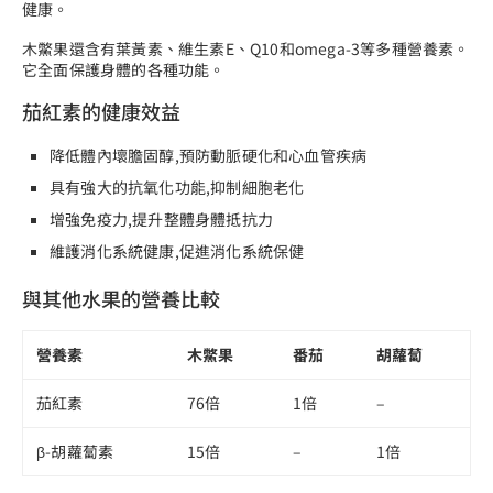
健康。
木鱉果還含有葉黃素、維生素E、Q10和omega-3等多種營養素。
它全面保護身體的各種功能。
茄紅素的健康效益
降低體內壞膽固醇,預防動脈硬化和心血管疾病
具有強大的抗氧化功能,抑制細胞老化
增強免疫力,提升整體身體抵抗力
維護消化系統健康,促進消化系統保健
與其他水果的營養比較
營養素
木鱉果
番茄
胡蘿蔔
茄紅素
76倍
1倍
–
β-胡蘿蔔素
15倍
–
1倍