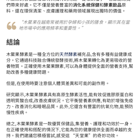
們帶來好處。它不僅是營養豐富的
消化系統保健
和
酵素飲品
原
料，還在環保清潔、皮膚護理和藥用領域展現出獨特的價值。
“木鱉果在越南常被用於孕婦和小孩的膳食，顯示其在當
地市場中的應用頻率和重要性。”
結論
木鱉果酵素是一種全方位的
天然酵素
補充品,含有多種有益健康成
分。它通過科技融合傳統發酵技術,將木鱉果轉化為更易吸收的營
養物質。正確使用木鱉果酵素,可以為身體提供全面的營養支持,幫
助改善多種健康問題。
但是,在使用時要注意個人體質差異和可能的副作用。
研究顯示,木鱉果酵素具有高原生酵素活性,能有效促進膠原蛋白和
透明質酸合成,改善皮膚狀況。它平衡營養素供應,有助於增強免疫
力、改善消化和睡眠品質。此外,它還含有豐富的抗氧化物,能預防
慢性疾病。
總之,木鱉果酵素是一款優質保健品,集營養、護理和功效於一身。
在正確使用和搭配的情況下,它能為您的健康提供全面而卓越的支
持。我們建議您積極嘗試,感受這 “天堂果”的奇妙功效。