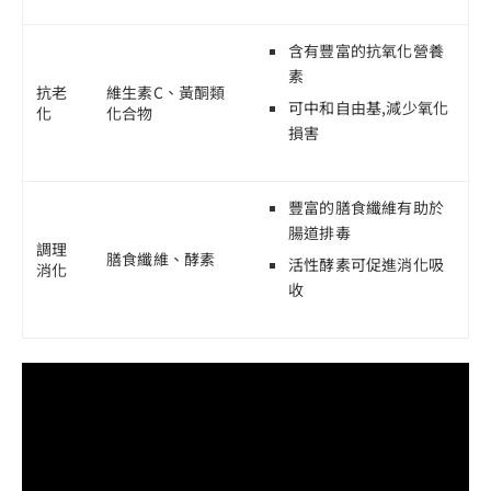
含有豐富的抗氧化營養
素
抗老
維生素C、黃酮類
可中和自由基,減少氧化
化
化合物
損害
豐富的膳食纖維有助於
腸道排毒
調理
膳食纖維、酵素
活性酵素可促進消化吸
消化
收