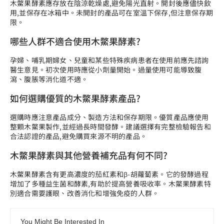
木鱉果酵素應存放在陰涼乾燥處,避免陽光直射。開封後應儘快飲
用,並保存在冰箱中。未開封的產品可在室溫下保存,但注意保存期
限。
哪些人群不適合使用木鱉果酵素?
孕婦、哺乳期婦女、兒童和某些特殊疾病患者在使用前應先諮詢
醫生意見。初次使用時應從小劑量開始。過量使用可能導致腹
瀉、腹脹等消化道不適。
如何選購優質的木鱉果酵素產品?
選購時應注意產品成分、製造方法和保存期限。優質產品應使用
整顆木鱉果製作,並經過長時間發酵。建議選擇有完整檢驗報告和
合法認證的產品,避免購買來源不明的產品。
木鱉果酵素與其他營養補充品有何不同?
木鱉果酵素含有更高濃度的茄紅素和β-胡蘿蔔素。它的發酵過程
增加了多種益生菌和酵素,有助於提高營養吸收率。木鱉果酵素特
別適合需要護眼、改善消化和增強免疫的人群。
You Might Be Interested In