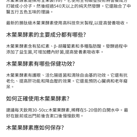
打破成小分子。然後經過540天以上的純天然發酵。它還融合了中
醫五行五色五味的理論。
最新的勝肽級木鱉果酵素使用高科技奈米製程,以提高營養吸收。
木鱉果酵素的主要成分都有哪些?
木鱉果酵素含有茄紅素、β-胡蘿蔔素和多種脂肪酸。發酵過程中
添加了益生菌,可增加體內好菌,提高營養素吸收率。
木鱉果酵素有哪些保健功效?
木鱉果酵素有護眼、活化腸道菌和清除自由基的功效。它還有抗
老化、提高肝功能和降血壓的效果。它還能預防心臟病和老年癡
呆。
如何正確使用木鱉果酵素?
建議每天飲用30-50cc木鱉果酵素,稀釋在5-20倍的白開水中。最
好在飯前或出門前後含漱口後慢慢飲用。
木鱉果酵素應如何保存?