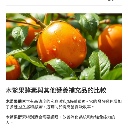
木鱉果酵素與其他營養補充品的比較
木鱉果酵素
含有高濃度的
茄紅素
和
β胡蘿蔔素
。它的發酵過程增加
了多種
益生菌
和
酵素
。這有助於提高營養吸收率。
木鱉果酵素特別適合需要
護眼
、
改善消化系統
和
增強免疫力
的
人。