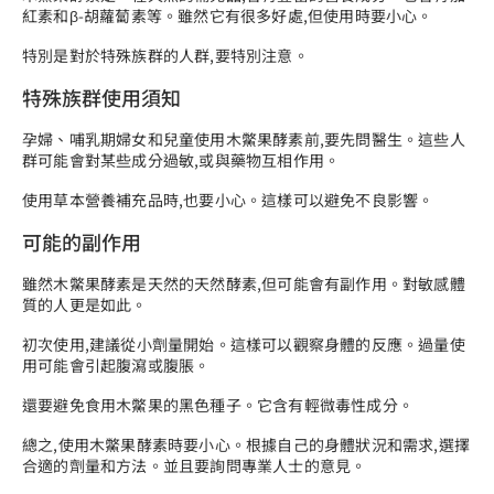
紅素
和β-胡蘿蔔素等。雖然它有很多好處,但使用時要小心。
特別是對於特殊族群的人群,要特別注意。
特殊族群使用須知
孕婦、哺乳期婦女和兒童使用木鱉果酵素前,要先問醫生。這些人
群可能會對某些成分過敏,或與藥物互相作用。
使用
草本營養補充品
時,也要小心。這樣可以避免不良影響。
可能的副作用
雖然木鱉果酵素是天然的
天然酵素
,但可能會有副作用。對敏感體
質的人更是如此。
初次使用,建議從小劑量開始。這樣可以觀察身體的反應。過量使
用可能會引起腹瀉或腹脹。
還要避免食用木鱉果的黑色種子。它含有輕微毒性成分。
總之,使用木鱉果酵素時要小心。根據自己的身體狀況和需求,選擇
合適的劑量和方法。並且要詢問專業人士的意見。