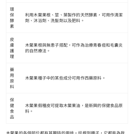
環
保
利用木鱉果根、莖、葉製作的天然酵素，可用作清潔
酵
劑、沐浴劑、洗髮劑以及肥料。
素
皮
膚
木鱉果根與無患子搭配，可作為治療青春痘和毛囊炎
護
的自然療法。
理
藥
用
木鱉果種子中的某些成分可用作西藥原料。
原
料
保
健
木鱉果假種皮可提取木鱉果油，是新興的保健食品原
食
料。
品
木鱉果的各個部位都有其獨特的用途。從根到種子，它都能為我