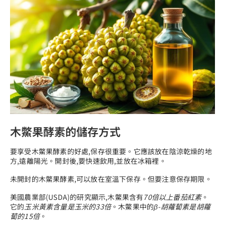
木鱉果酵素的儲存方式
要享受木鱉果酵素的好處,保存很重要。它應該放在陰涼乾燥的地
方,遠離陽光。開封後,要快速飲用,並放在冰箱裡。
未開封的木鱉果酵素,可以放在室溫下保存。但要注意保存期限。
美國農業部(USDA)的研究顯示,木鱉果含有
70倍以上番茄紅素
。
它的
玉米黃素含量是玉米的33倍
。木鱉果中的
β-胡蘿蔔素是胡蘿
蔔的15倍
。