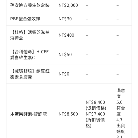
孫安迪☆養生飲盒裝
NT$2,000
–
–
PBF螯合強效鋅
NT$30
–
–
【桂格】活靈芝滋補
NT$400
–
–
液禮盒
【合利他命】HICEE
NT$50
–
–
愛喜維生素C
【威瑪舒培】納豆紅
NT$0
–
–
麴素食膠囊
滿意
度
NT$8,400
5.0
(促銷價格)
符合
木鱉果酵素
-發酵液
NT$8,500
NT$7,400
度
(折扣後價
4.7
格)
出貨
速度
3.1