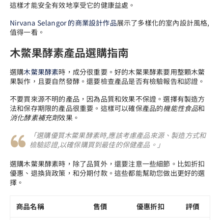
這樣才能安全有效地享受它的健康益處。
Nirvana Selangor 的商業設計作品
展示了多樣化的室內設計風格,
值得一看。
木鱉果酵素產品選購指南
選購
木鱉果酵素
時，成分很重要。好的木鱉果酵素要用整顆木鱉
果製作，且要自然發酵。還要檢查產品是否有檢驗報告和認證。
不要買來源不明的產品，因為品質和效果不保證。選擇有製造方
法和保存期限的產品很重要。這樣可以確保產品的
機能性食品
和
消化酵素補充劑
效果。
「選購優質木鱉果酵素時,應該考慮產品來源、製造方式和
檢驗認證,以確保購買到最佳的保健產品。」
選購木鱉果酵素時，除了品質外，還要注意一些細節。比如折扣
優惠、退換貨政策，和分期付款。這些都能幫助您做出更好的選
擇。
商品名稱
售價
優惠折扣
評價