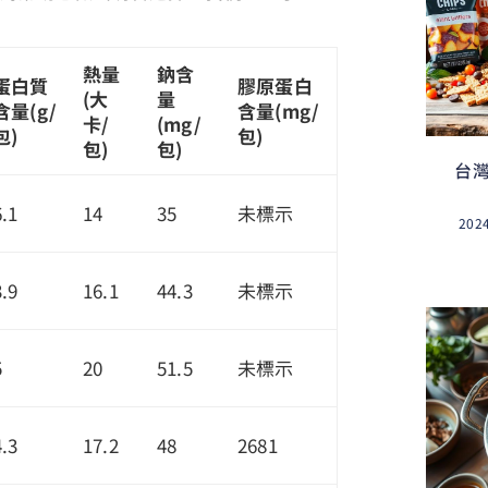
熱量
鈉含
蛋白質
膠原蛋白
(大
量
含量(g/
含量(mg/
卡/
(mg/
包)
包)
包)
包)
台
6.1
14
35
未標示
202
3.9
16.1
44.3
未標示
5
20
51.5
未標示
4.3
17.2
48
2681