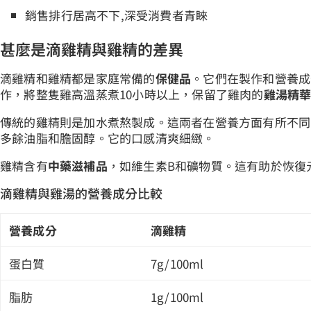
銷售排行居高不下,深受消費者青睞
甚麼是滴雞精與雞精的差異
滴雞精和雞精都是家庭常備的
保健品
。它們在製作和營養成
作，將整隻雞高溫蒸煮10小時以上，保留了雞肉的
雞湯精
傳統的雞精則是加水煮熬製成。這兩者在營養方面有所不同
多餘油脂和膽固醇。它的口感清爽細緻。
雞精含有
中藥滋補品
，如維生素B和礦物質。這有助於恢復
滴雞精與雞湯的營養成分比較
營養成分
滴雞精
蛋白質
7g/100ml
脂肪
1g/100ml