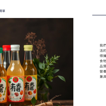
清單
我
活
得
食
品
營
兼