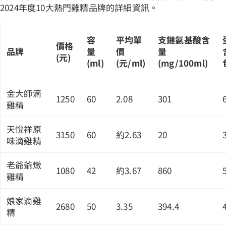
2024年度10大熱門雞精品牌的詳細資訊。
容
平均單
支鏈氨基酸含
價格
品牌
量
價
量
(元)
(ml)
(元/ml)
(mg/100ml)
金大師滴
1250
60
2.08
301
雞精
天悅祥原
3150
60
約2.63
20
味滴雞精
老爺爺燉
1080
42
約3.67
860
雞精
娘家滴雞
2680
50
3.35
394.4
精